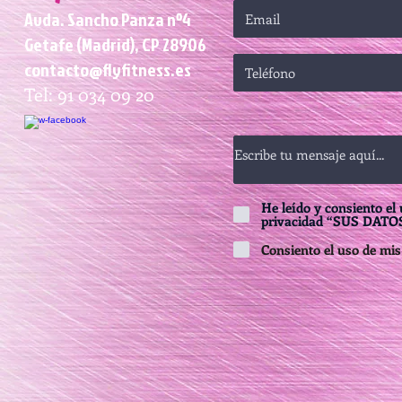
Avda. Sancho Panza nº4
Getafe (Madrid), CP 28906
contacto@flyfitness.es
Tel: 91 034 09 20
He leído y consiento el 
privacidad “SUS DATO
Consiento el uso de mis