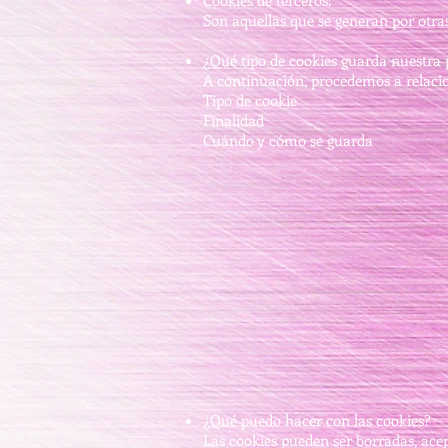
Cookies de terceros:
Son aquellas que se generan por otras
¿Qué tipo de cookies guarda nuestra
A continuación, procedemos a relacio
Tipo de cookie
Finalidad
Cuándo y cómo se guarda
¿Qué puedo hacer con las cookies?
Las cookies pueden ser borradas, ace