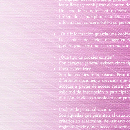
identificarle y configurar el conteni
Una cookie es inofensiva, no contie
(ordenador, smartphone, tableta, et
información concerniente a su persona
¿Qué información guarda una cooki
Las cookies no suelen recoger categ
preferencias personales, personalizaci
¿Qué tipo de cookies existen?
Con carácter general, existen cinco ti
Cookies técnicas:
Son las cookies más básicas. Permit
diferentes opciones o servicios que 
acceder a partes de acceso restringi
solicitud de inscripción o particip
difusión de videos o sonido o comparti
Cookies de personalización:
Son aquéllas que permiten al usuario 
criterios en el terminal del usuario 
regional desde donde accede al servici