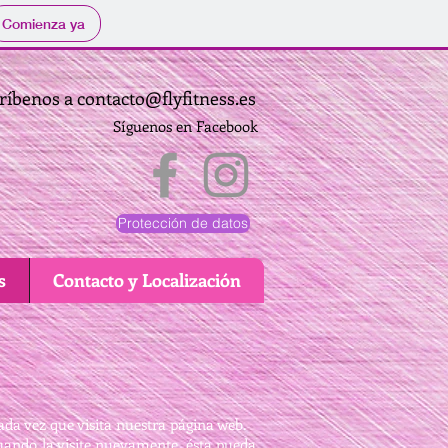
Comienza ya
ríbenos a
contacto@flyfitness.es
Síguenos en Facebook
Protección de datos
s
Contacto y Localización
s
da vez que visita nuestra página web.
cuando la visite nuevamente, ésta pueda