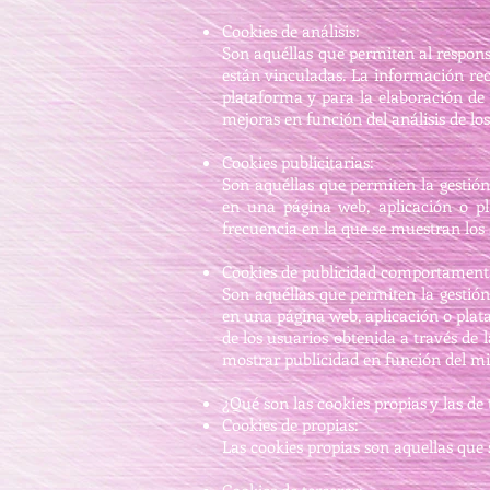
Cookies de análisis:
Son aquéllas que permiten al responsa
están vinculadas. La información reco
plataforma y para la elaboración de p
mejoras en función del análisis de los
Cookies publicitarias:
Son aquéllas que permiten la gestión,
en una página web, aplicación o pla
frecuencia en la que se muestran los
Cookies de publicidad comportament
Son aquéllas que permiten la gestión,
en una página web, aplicación o plat
de los usuarios obtenida a través de 
mostrar publicidad en función del m
¿Qué son las cookies propias y las de 
Cookies de propias:
Las cookies propias son aquellas que s