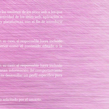
os usuarios de los sitios web a los que
ctividad de los sitios web, aplicación o
 y plataformas, con el fin de introducir
en su caso, el responsable haya incluido
terios como el contenido editado o la
en su caso, el responsable haya incluido
lmacenan información del comportamiento
te desarrollar un perfil específico para
 solicitado por el usuario.