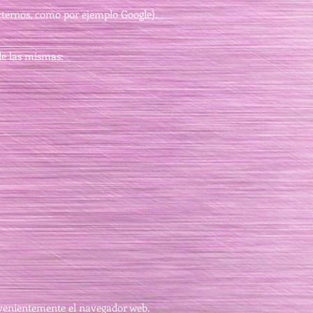
externos, como por ejemplo Google).
de las mismas:
nvenientemente el navegador web.