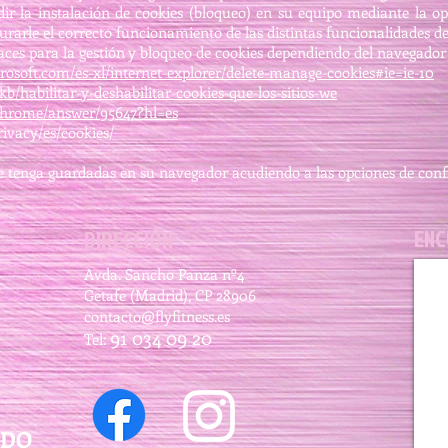
 la instalación de cookies (bloqueo) en su equipo mediante la op
rarle el correcto funcionamiento de las distintas funcionalidades d
laces para la gestión y bloqueo de cookies dependiendo del navegador 
rosoft.com/es-xl/internet-explorer/delete-manage-cookies#ie=ie-10
/kb/habilitar-y-deshabilitar-cookies-que-los-sitios-we
/chrome/answer/95647?hl=es
rivacy/es/cookies/
e tenga guardadas en su navegador acudiendo a las opciones de conf
ENC
DIRECCIÓN
Avda. Sancho Panza nº4
Getafe (Madrid), CP 28906
contacto@flyfitness.es
91 034 09 20
Tel:
ADO