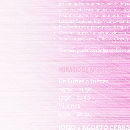
En cualquier momento, puede impedir
pero en dicho caso no podremos asegu
A continuación, le facilitamos los en
Internet Explorer:
http://windows.mic
FireFox:
http://support.mozilla.org/es
Chrome:
https://support.google.com
Safari:
https://www.apple.com/legal/p
También puede borrar las cookies qu
HORARIO DE APERTURA
De Lunes a Jueves
09:30 - 11.30
17:30 - 21:30
Viernes
17:30 - 20:30
JULIO y AGOSTO CERR