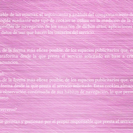
ble de las mismas, el seguimiento y análisis del comportamiento de l
gida mediante este tipo de cookies se utiliza en la medición de la a
erfiles de navegación de los usuarios de dichos sitios, aplicaciones
 datos de uso que hacen los usuarios del servicio.
 de la forma más eficaz posible, de los espacios publicitarios que, 
taforma desde la que presta el servicio solicitado en base a cri
 anuncios.
al:
 de la forma más eficaz posible, de los espacios publicitarios que, 
aforma desde la que presta el servicio solicitado. Estas cookies a
la observación continuada de sus hábitos de navegación, lo que permi
ismo.
terceros?
e generan y gestionan por el propio responsable que presta el servicio