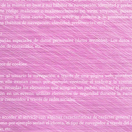
do de la misma en base a sus hábitos de navegación, identidad y prefer
ne código malicioso o malintencionado (ej. virus, troyanos, gusan
c.), pero sí tiene cierto impacto sobre su derecho a la protección
 (hábitos de navegación, identidad, preferencias, etc.).
e?
orías especiales de datos personales (datos sensibles). Los datos
ón de contenidos, etc.
pos de cookies:
en al usuario la navegación a través de una página web, plataform
en ella existan como, por ejemplo, controlar el tráfico y la comuni
do, recordar los elementos que integran un pedido, realizar el proc
ación en un evento, utilizar elementos de seguridad durante la na
r contenidos a través de redes sociales.
acceder al servicio con algunas características de carácter general 
como por ejemplo serian el idioma, el tipo de navegador a través del c
o, etc.