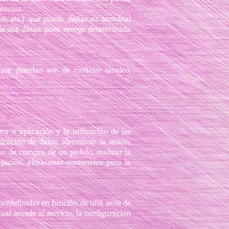
encias.
os, etc.) que pueda dañar su terminal
 de sus datos, pues recoge determinada
 que guardan son de carácter técnico,
a o aplicación y la utilización de las
cación de datos, identificar la sesión,
eso de compra de un pedido, realizar la
vegación, almacenar contenidos para la
predefinidas en función de una serie de
ual accede al servicio, la configuración