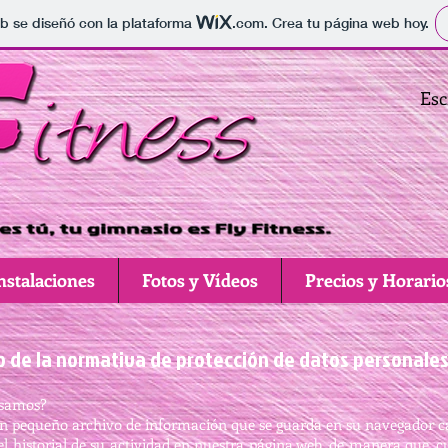
b se diseñó con la plataforma
.com
. Crea tu página web hoy.
Esc
nstalaciones
Fotos y Vídeos
Precios y Horario
 de la normativa de protección de datos personale
usamos?
un pequeño archivo de información que se guarda en su navegador ca
 el historial de su actividad en nuestra página web, de manera que, 