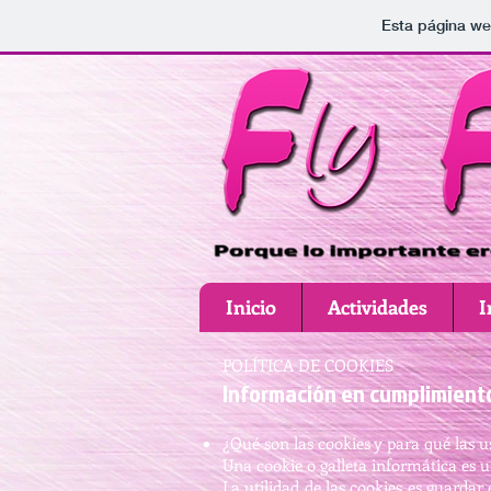
Esta página we
Inicio
Actividades
I
POLÍTICA DE COOKIES
Información en cumplimiento
¿Qué son las cookies y para qué las 
Una cookie o galleta informática es 
La utilidad de las cookies es guardar